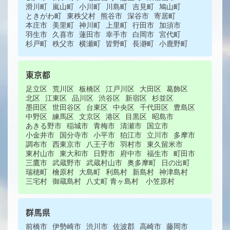
滑川町
嵐山町
小川町
川島町
吉見町
鳩山町
ときがわ町
東秩父村
熊谷市
深谷市
寄居町
本庄市
美里町
神川町
上里町
行田市
加須市
羽生市
久喜市
蓮田市
幸手市
白岡市
宮代町
杉戸町
秩父市
横瀬町
皆野町
長瀞町
小鹿野町
東京都
足立区
荒川区
板橋区
江戸川区
大田区
葛飾区
北区
江東区
品川区
渋谷区
新宿区
杉並区
墨田区
世田谷区
台東区
中央区
千代田区
豊島区
中野区
練馬区
文京区
港区
目黒区
昭島市
あきる野市
稲城市
青梅市
清瀬市
国立市
小金井市
国分寺市
小平市
狛江市
立川市
多摩市
調布市
西東京市
八王子市
羽村市
東久留米市
東村山市
東大和市
日野市
府中市
福生市
町田市
三鷹市
武蔵野市
武蔵村山市
奥多摩町
日の出町
瑞穂町
檜原村
大島町
利島村
新島村
神津島村
三宅村
御蔵島村
八丈町
青ヶ島村
小笠原村
群馬県
前橋市
伊勢崎市
渋川市
佐波郡
高崎市
藤岡市