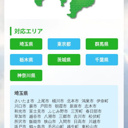
対応エリア
埼玉県
東京都
群馬県
栃木県
茨城県
千葉県
神奈川県
埼玉県
さいたま市
上尾市
桶川市
北本市
鴻巣市
伊奈町
川口市
蕨市
戸田市
朝霞市
新座市
志木市
和光市
富士見市
ふじみ野市
三芳町
春日部市
草加市
越谷市
八潮市
三郷市
吉川市
松伏町
所沢市
飯能市
狭山市
入間市
日高市
川越市
坂戸市
鶴ヶ島市
毛呂山町
越生町
東松山市