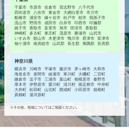
千葉市
市原市
佐倉市
習志野市
八千代市
四街道市
八街市
東金市
大網白里市
市川市
船橋市
浦安市
鎌ケ谷市
松戸市
柏市
我孫子市
流山市
野田市
成田市
白井市
印西市
印旛郡
銚子市
香取市
富里市
旭市
匝瑳市
香取郡
神崎町
多古町
東庄町
茂原市
勝浦市
山武市
いすみ市
館山市
木更津市
鴨川市
君津市
富津市
袖ケ浦市
南房総市
山武郡
長生郡
夷隅郡
安房郡
神奈川県
横浜市
川崎市
平塚市
藤沢市
茅ヶ崎市
大和市
海老名市
座間市
綾瀬市
寒川町
大磯町
二宮町
鎌倉市
逗子市
三浦市
葉山町
相模原市
秦野市
厚木市
伊勢原市
愛川町
清川村
南足柄市
中井町
大井町
松田町
山北町
開成町
小田原市
箱根町
真鶴町
湯河原町
※その他、地域についてはご相談ください。