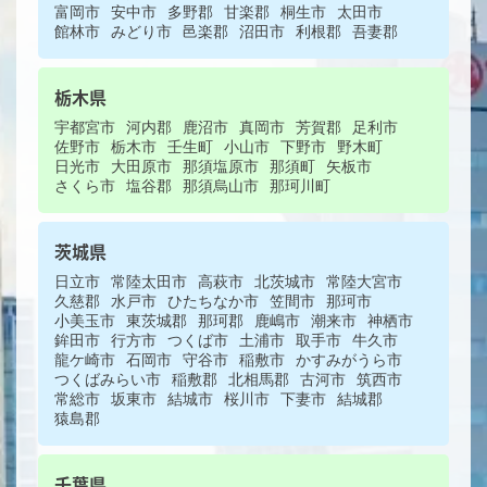
富岡市
安中市
多野郡
甘楽郡
桐生市
太田市
館林市
みどり市
邑楽郡
沼田市
利根郡
吾妻郡
栃木県
宇都宮市
河内郡
鹿沼市
真岡市
芳賀郡
足利市
佐野市
栃木市
壬生町
小山市
下野市
野木町
日光市
大田原市
那須塩原市
那須町
矢板市
さくら市
塩谷郡
那須烏山市
那珂川町
茨城県
日立市
常陸太田市
高萩市
北茨城市
常陸大宮市
久慈郡
水戸市
ひたちなか市
笠間市
那珂市
小美玉市
東茨城郡
那珂郡
鹿嶋市
潮来市
神栖市
鉾田市
行方市
つくば市
土浦市
取手市
牛久市
龍ケ崎市
石岡市
守谷市
稲敷市
かすみがうら市
つくばみらい市
稲敷郡
北相馬郡
古河市
筑西市
常総市
坂東市
結城市
桜川市
下妻市
結城郡
猿島郡
千葉県